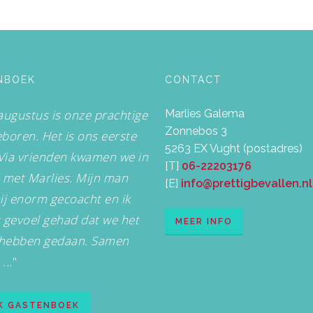
NBOEK
CONTACT
augustus is onze prachtige
Marlies Galema
Zonnebos 3
boren. Het is ons eerste
5263 EX Vught (postadres)
 Via vrienden kwamen we in
[T]
06-22203176
 met Marlies. Mijn man
[E]
info@prettigbevallen.nl
ij enorm gecoacht en ik
 gevoel gehad dat we het
MEER INFO
hebben gedaan. Samen
...
"
JK GASTENBOEK