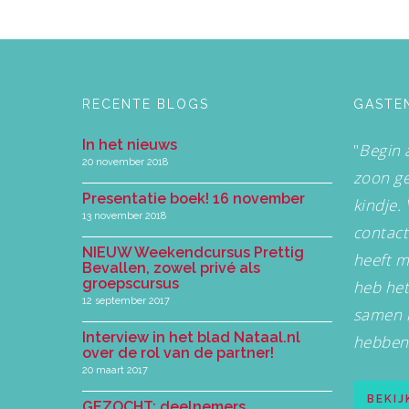
RECENTE BLOGS
GASTE
In het nieuws
"
Begin 
20 november 2018
zoon ge
Presentatie boek! 16 november
kindje.
13 november 2018
contact
NIEUW Weekendcursus Prettig
heeft m
Bevallen, zowel privé als
groepscursus
heb het
12 september 2017
samen 
Interview in het blad Nataal.nl
hebben 
over de rol van de partner!
20 maart 2017
BEKI
GEZOCHT: deelnemers